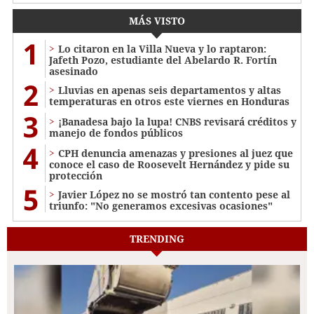
MÁS VISTO
1
Lo citaron en la Villa Nueva y lo raptaron:
Jafeth Pozo, estudiante del Abelardo R. Fortín
asesinado
2
Lluvias en apenas seis departamentos y altas
temperaturas en otros este viernes en Honduras
3
¡Banadesa bajo la lupa! CNBS revisará créditos y
manejo de fondos públicos
4
CPH denuncia amenazas y presiones al juez que
conoce el caso de Roosevelt Hernández y pide su
protección
5
Javier López no se mostró tan contento pese al
triunfo: "No generamos excesivas ocasiones"
TRENDING