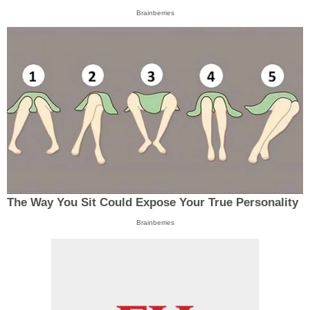
Brainberries
The Way You Sit Could Expose Your True Personality
Brainberries