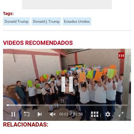
Tags:
Donald Trump
Donald J. Trump
Estados Unidos
VIDEOS RECOMENDADOS
0
RELACIONADAS:
seconds
of