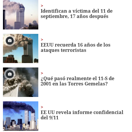
1
minute,
Identifican a víctima del 11 de
56
septiembre, 17 años después
seconds
EEUU recuerda 16 años de los
ataques terroristas
¿Qué pasó realmente el 11-S de
2001 en las Torres Gemelas?
EE UU revela informe confidencial
del 9/11