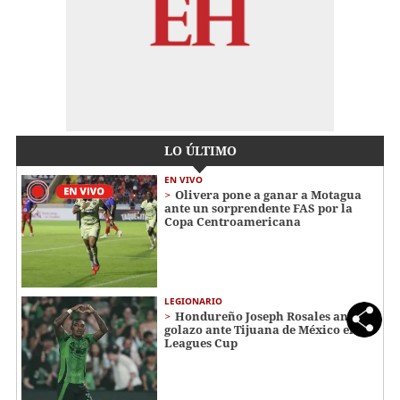
LO ÚLTIMO
EN VIVO
Olivera pone a ganar a Motagua
ante un sorprendente FAS por la
Copa Centroamericana
LEGIONARIO
Hondureño Joseph Rosales anota
golazo ante Tijuana de México en la
Leagues Cup