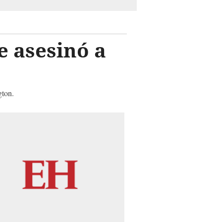
e asesinó a
gton.