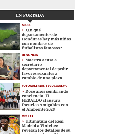
EN PORTADA
MAPA
¿En qué
departamentos de
Honduras hay más niños
con nombres de
futbolistas famosos?
DENUNCIA
Maestra acusa a
secretario
departamental de pedir
favores sexuales a
cambio de una plaza
FOTOGALERÍAS TEGUCIGALPA
Doce años sembrando
conciencia: EL
HERALDO clausura
Escuelas Amigables con
el Ambiente 2026
OFERTA
Ultimátum del Real
Madrid a Vinicius:
revelan los detalles de su