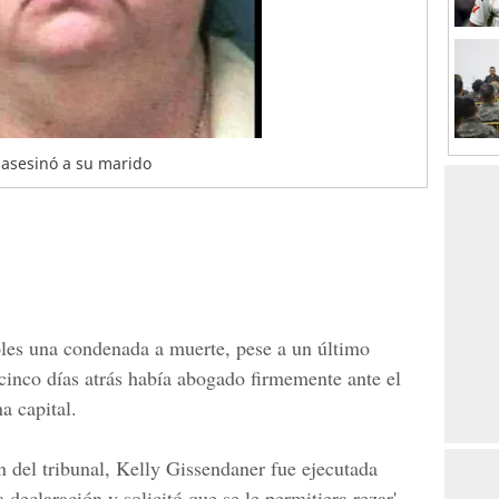
 asesinó a su marido
oles una condenada a muerte, pese a un último
cinco días atrás había abogado firmemente ante el
a capital.
 del tribunal, Kelly Gissendaner fue ejecutada
a declaración y solicitó que se le permitiera rezar',