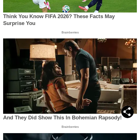
Think You Know FIFA 2026? These Facts May
Surprise You
Brainberries
And They Did Show This In Bohemian Rapsody!
Brainberries