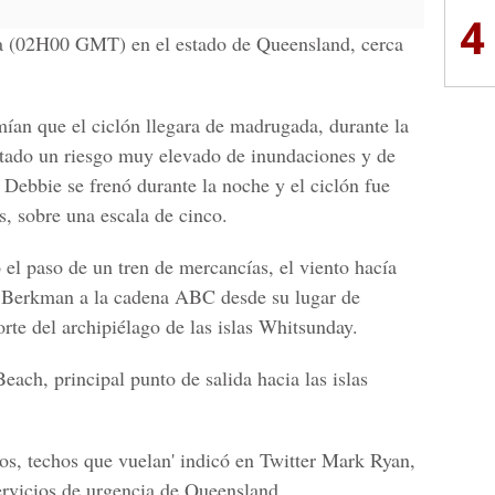
4
día (02H00 GMT) en el estado de
Queensland,
cerca
mían que el ciclón llegara de madrugada, durante la
ntado un riesgo muy elevado de inundaciones y de
e
Debbie
se frenó durante la noche y el ciclón fue
s, sobre una escala de cinco.
 el paso de un tren de mercancías, el viento hacía
 Berkman
a la cadena ABC desde su lugar de
norte del archipiélago de las
islas Whitsunday.
 Beach
, principal punto de salida hacia las islas
tos, techos que vuelan' indicó en
Twitter Mark Ryan
,
ervicios de urgencia de Queensland
.