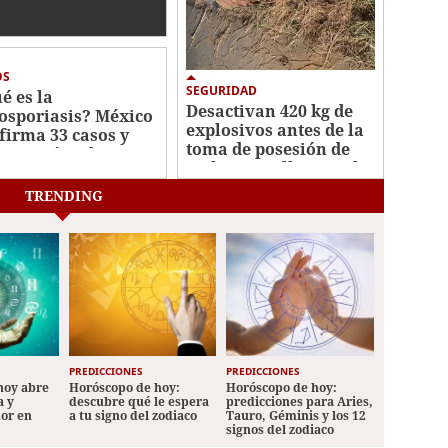
ompensas por
ecillas de Cártel
isco
OS
SEGURIDAD
é es la
Desactivan 420 kg de
losporiasis? México
explosivos antes de la
firma 33 casos y
toma de posesión de
carta vínculo con
De la Espriella en Cali
te en EEUU
TRENDING
PREDICCIONES
PREDICCIONES
hoy abre
Horóscopo de hoy:
Horóscopo de hoy:
a y
descubre qué le espera
predicciones para Aries,
mor en
a tu signo del zodiaco
Tauro, Géminis y los 12
signos del zodiaco