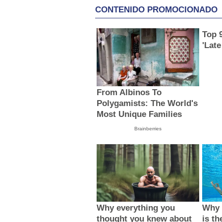
CONTENIDO PROMOCIONADO
Top 
'Lat
From Albinos To
Polygamists: The World's
Most Unique Families
Brainberries
Why everything you
Why 
thought you knew about
is th