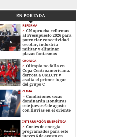
EN PORTADA
REFORMA
CN aprueba reformas
al Presupuesto 2026 para
potenciar conectividad
escolar, industria
militar y eliminar
plazas fantasmas
CRÓNICA
Olimpia no falla en
Copa Centroamericana:
derrota a UMECIT y
asalta el primer lugar
del grupo C
CLIMA
Condiciones secas
dominarán Honduras
este jueves 6 de agosto
con lluvias en el oriente
INTERRUPCIÓN ENERGÉTICA
Cortes de energía
programados para este
jueves 6 de agosto en