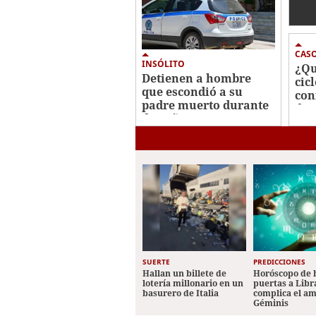
rec
cab
Jal
CAS
INSÓLITO
¿Qu
Detienen a hombre
cic
que escondió a su
con
padre muerto durante
des
dos años en un
bro
congelador
SUERTE
PREDICCIONES
Hallan un billete de
Horóscopo de 
lotería millonario en un
puertas a Libr
basurero de Italia
complica el a
Géminis