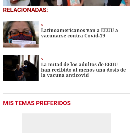
0
RELACIONADAS:
seconds
of
1
minute,
Latinoamericanos van a EEUU a
56
vacunarse contra Covid-19
seconds
La mitad de los adultos de EEUU
han recibido al menos una dosis de
la vacuna anticovid
MIS TEMAS PREFERIDOS