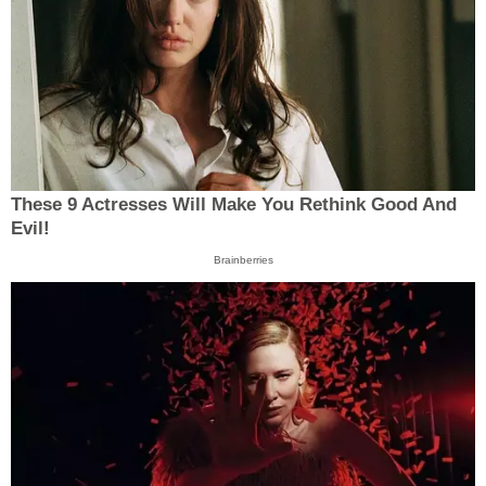
These 9 Actresses Will Make You Rethink Good And
Evil!
Brainberries