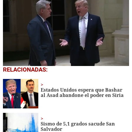
0
RELACIONADAS:
seconds
of
45
seconds
Estados Unidos espera que Bashar
al Asad abandone el poder en Siria
Sismo de 5,1 grados sacude San
Salvador