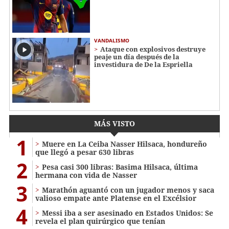
VANDALISMO
Ataque con explosivos destruye
peaje un día después de la
investidura de De la Espriella
MÁS VISTO
1
Muere en La Ceiba Nasser Hilsaca, hondureño
que llegó a pesar 630 libras
2
Pesa casi 300 libras: Basima Hilsaca, última
hermana con vida de Nasser
3
Marathón aguantó con un jugador menos y saca
valioso empate ante Platense en el Excélsior
4
Messi iba a ser asesinado en Estados Unidos: Se
revela el plan quirúrgico que tenían