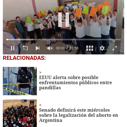
0
RELACIONADAS:
of
1
minute,
56
EEUU alerta sobre posible
seconds
enfrentamientos públicos entre
pandillas
Senado definirá este miércoles
sobre la legalización del aborto en
Argentina