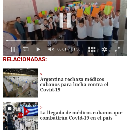
0
RELACIONADAS:
seconds
of
1
minute,
Argentina rechaza médicos
56
cubanos para lucha contra el
seconds
Covid-19
La llegada de médicos cubanos que
combatirán Covid-19 en el país