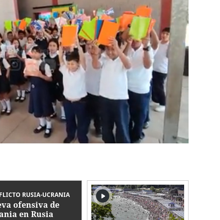
LICTO RUSIA-UCRANIA
va ofensiva de
ania en Rusia