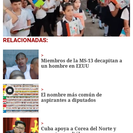
0
RELACIONADAS:
seconds
of
1
minute,
Miembros de la MS-13 decapitan a
56
un hombre en EEUU
seconds
El nombre más común de
aspirantes a diputados
Cuba apoya a Corea del Norte y