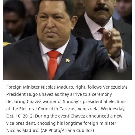
Foreign Minister Nicolas Maduro, right, follows Venezuela's
President Hugo Chavez as they arrive to a ceremony
declaring Chavez winner of Sunday's presidential elections
at the Electoral Council in Caracas, Venezuela, Wednesday,
Oct. 10, 2012. During the event Chavez announced a new
vice president, choosing his longtime foreign minister
Nicolas Maduro. (AP Photo/Ariana Cubillos)