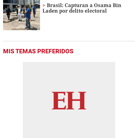
18
Brasil: Capturan a Osama Bin
minutes,
Laden por delito electoral
19
seconds
MIS TEMAS PREFERIDOS