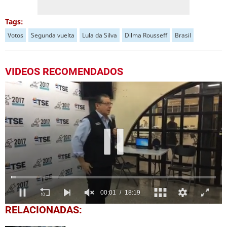
Tags:
Votos
Segunda vuelta
Lula da Silva
Dilma Rousseff
Brasil
VIDEOS RECOMENDADOS
0
RELACIONADAS:
seconds
of