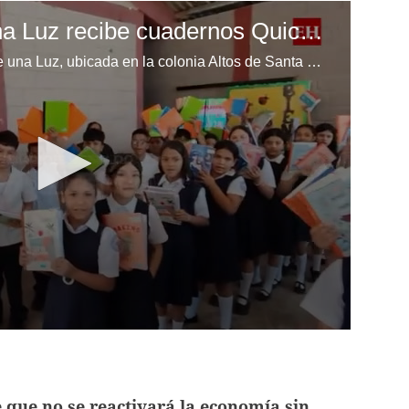
Escuela Enciende una Luz recibe cuadernos Quick, gracias a la Maratón del Saber
Los niños de la escuela Enciende una Luz, ubicada en la colonia Altos de Santa Rosa, al sur de Tegucigalpa, recibieron cuadernos Quick como parte de la Campaña Maratón del Saber.
 que no se reactivará la economía sin