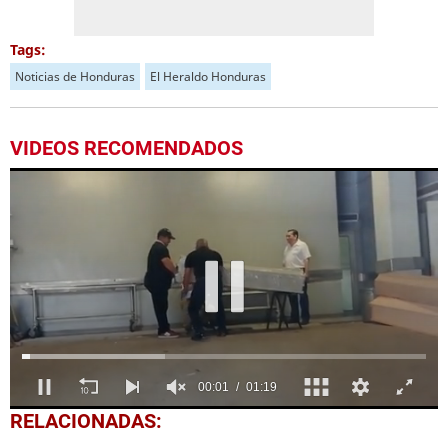
Tags:
Noticias de Honduras
El Heraldo Honduras
VIDEOS RECOMENDADOS
0
RELACIONADAS:
of
1