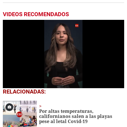
VIDEOS RECOMENDADOS
0
RELACIONADAS:
seconds
of
1
minute,
Por altas temperaturas,
0
californianos salen a las playas
pese al letal Covid-19