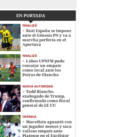
EN PORTADA
FINALIZÓ
Real España se impone
ante el Génesis PN y va a
marcha perfecta en el
Apertura
FINALIZÓ
Lobos UPNFM pudo
rescatar un empate
como local ante los
Potros de Olancho
NUEVA AUTORIDAD
Todd Blanche,
exabogado de Trump,
confirmado como fiscal
general de EE UU
CRÓNICA
Marathón aguantó con
un jugador menos y saca
valioso empate ante
Platense en el Excélsior