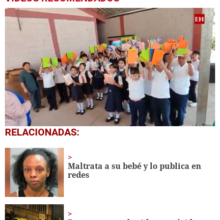
0
RELACIONADAS:
seconds
of
1
minute,
Maltrata a su bebé y lo publica en
56
redes
seconds