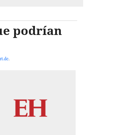
ue podrían
rt.de
.