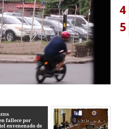
4
5
GEDIA
en fallece por
tel envenenado de