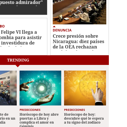
puesto admirador"
Sao Paulo, Brasil
IBO
DENUNCIA
 Felipe VI llega a
Crece presión sobre
ombia para asistir
Nicaragua: diez países
a investidura de
de la OEA rechazan
lardo de la
medidas electorales
riella
TRENDING
PREDICCIONES
PREDICCIONES
ete de
Horóscopo de hoy abre
Horóscopo de hoy:
ario en un
puertas a Libra y
descubre qué le espera
alia
complica el amor en
a tu signo del zodiaco
Géminis