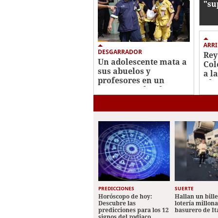
"su
en 
ARR
DESGARRADOR
Rey
Un adolescente mata a
Col
sus abuelos y
a l
profesores en un
Abe
tiroteo escolar de
Esp
Tailandia
PREDICCIONES
SUERTE
Horóscopo de hoy:
Hallan un bill
Descubre las
lotería millon
predicciones para los 12
basurero de It
signos del zodiaco