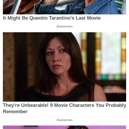
It Might Be Quentin Tarantino's Last Movie
Brainberries
They're Unbearable! 9 Movie Characters You Probably
Remember
Brainberries