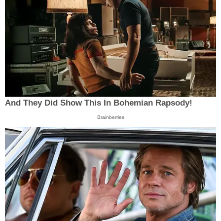
And They Did Show This In Bohemian Rapsody!
Brainberries