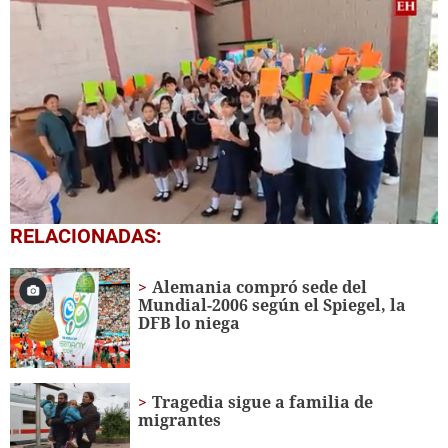
0
RELACIONADAS:
seconds
of
1
Alemania compró sede del
minute,
Mundial-2006 según el Spiegel, la
56
DFB lo niega
seconds
Tragedia sigue a familia de
migrantes