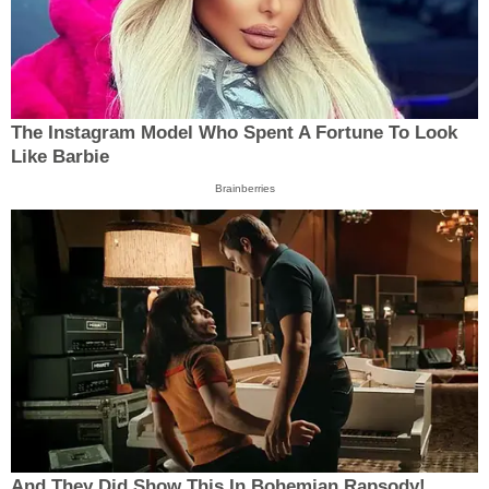
The Instagram Model Who Spent A Fortune To Look
Like Barbie
Brainberries
And They Did Show This In Bohemian Rapsody!