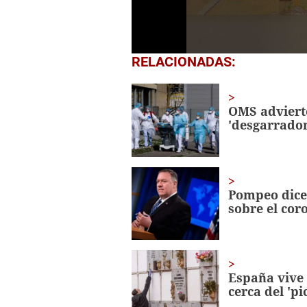
0
RELACIONADAS:
seconds
of
1
minute,
OMS adviert
1
'desgarrador
second
Volume
0%
Pompeo dice 
sobre el cor
España vive 
cerca del 'pi