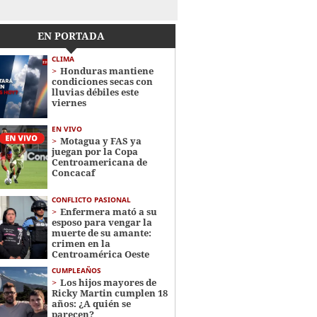
EN PORTADA
CLIMA
Honduras mantiene
condiciones secas con
lluvias débiles este
viernes
EN VIVO
Motagua y FAS ya
juegan por la Copa
Centroamericana de
Concacaf
CONFLICTO PASIONAL
Enfermera mató a su
esposo para vengar la
muerte de su amante:
crimen en la
Centroamérica Oeste
CUMPLEAÑOS
Los hijos mayores de
Ricky Martin cumplen 18
años: ¿A quién se
parecen?