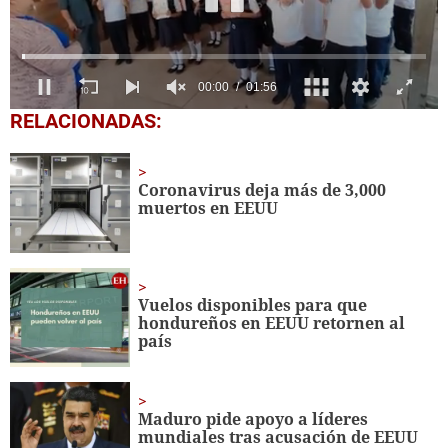
0
RELACIONADAS:
seconds
of
1
minute,
Coronavirus deja más de 3,000
56
muertos en EEUU
seconds
Vuelos disponibles para que
hondureños en EEUU retornen al
país
Maduro pide apoyo a líderes
mundiales tras acusación de EEUU