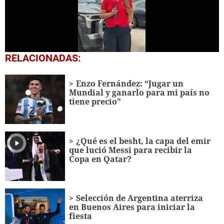
0
RELACIONADAS:
seconds
of
2
Enzo Fernández: “Jugar un
minutes,
Mundial y ganarlo para mi país no
55
tiene precio”
seconds
¿Qué es el besht, la capa del emir
que lució Messi para recibir la
Copa en Qatar?
Selección de Argentina aterriza
en Buenos Aires para iniciar la
fiesta