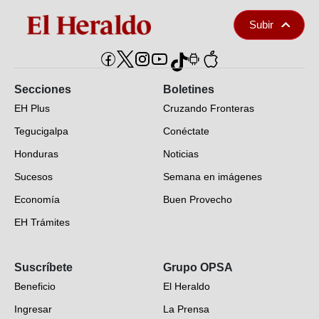
Subir
Secciones
Boletines
EH Plus
Cruzando Fronteras
Tegucigalpa
Conéctate
Honduras
Noticias
Sucesos
Semana en imágenes
Economía
Buen Provecho
EH Trámites
Opinión
Suscríbete
Grupo OPSA
EH Verifica
Beneficio
El Heraldo
Fotogalerías
Ingresar
La Prensa
Deportes