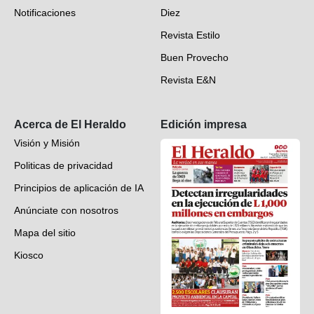
Notificaciones
Diez
Videos
Revista Estilo
Hondureños en el mundo
Buen Provecho
Revista E&N
Suscripción
Acerca de El Heraldo
Edición impresa
Visión y Misión
Politicas de privacidad
Principios de aplicación de IA
Anúnciate con nosotros
Mapa del sitio
Kiosco
Preguntas frecuentes
Contáctenos