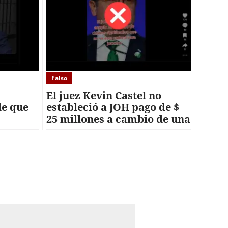
Falso
El juez Kevin Castel no
de que
estableció a JOH pago de $
25 millones a cambio de una
a
cadena perpetua