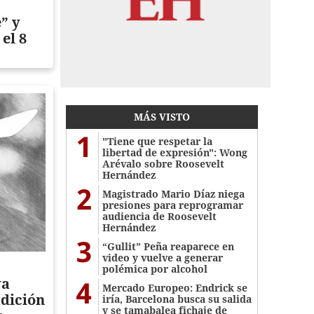
” y
 el 8
MÁS VISTO
1
"Tiene que respetar la
libertad de expresión": Wong
Arévalo sobre Roosevelt
Hernández
2
Magistrado Mario Díaz niega
presiones para reprogramar
audiencia de Roosevelt
Hernández
3
“Gullit” Peña reaparece en
video y vuelve a generar
polémica por alcohol
4
ya
Mercado Europeo: Endrick se
adición
iría, Barcelona busca su salida
y se tamabalea fichaje de