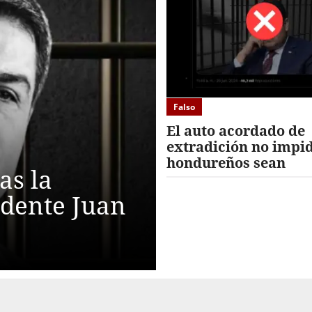
Falso
El auto acordado de
extradición no impi
hondureños sean
as la
condenados a caden
perpetua en EUA
idente Juan