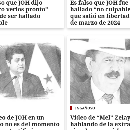
so que JOH dijo
Es falso que JOH fue
ro verlos pronto”
hallado “no culpable
de ser hallado
que salió en libertad
ble
de marzo de 2024
ENGAÑOSO
eo de JOH en un
Video de “Mel” Zela
to no es del momento
hablando de la extr