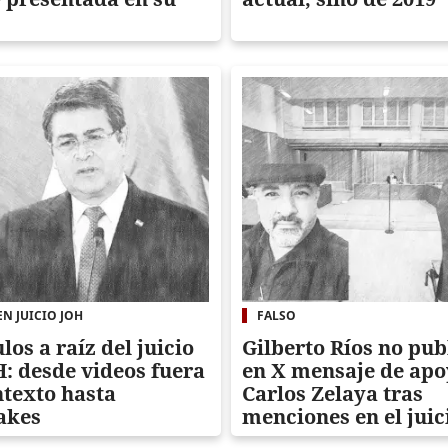
N JUICIO JOH
FALSO
los a raíz del juicio
Gilberto Ríos no pub
: desde videos fuera
en X mensaje de apo
ntexto hasta
Carlos Zelaya tras
akes
menciones en el juic
JOH