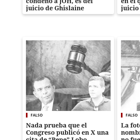
condenó a JOH, es del
en el 
juicio de Ghislaine
juicio
Maxwell
FALSO
FALSO
Nada prueba que el
La fot
Congreso publicó en X una
nombr
cita de “Pepe” Lobo
no fu