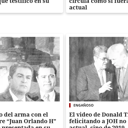
que testificó en su
circula como si fuer
actual
ENGAÑOSO
o del arma con el
El video de Donald 
e “Juan Orlando H”
felicitando a JOH no
e presentada en su
actual, sino de 2019