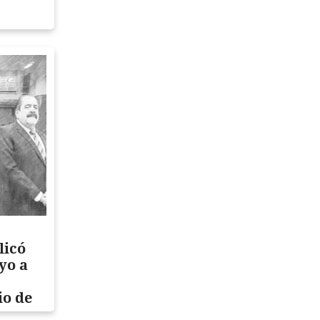
licó
yo a
io de