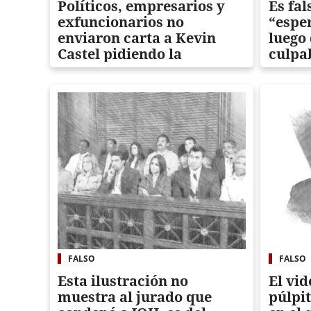
Políticos, empresarios y
Es fal
exfuncionarios no
“espe
enviaron carta a Kevin
luego 
Castel pidiendo la
culpa
liberación de JOH
FALSO
FALSO
Esta ilustración no
El vid
muestra al jurado que
púlpi