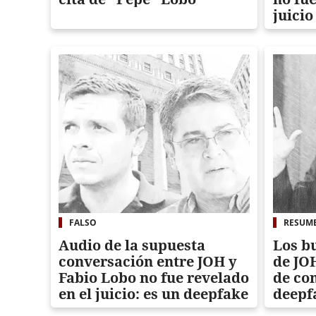
juicio
FALSO
RESUME
Audio de la supuesta
Los bu
conversación entre JOH y
de JOH
Fabio Lobo no fue revelado
de co
en el juicio: es un deepfake
deepf