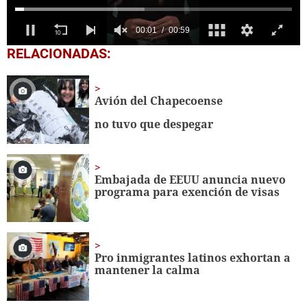
0
RELACIONADAS:
of
59
seconds
Avión del Chapecoense
no tuvo que despegar
Embajada de EEUU anuncia nuevo
programa para exención de visas
Pro inmigrantes latinos exhortan a
mantener la calma