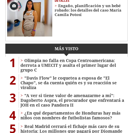
DETALLES
Engaño, planificación y un bebé
robado: los detalles del caso María
Camila Potosí
MÁS VISTO
1
Olimpia no falla en Copa Centroamericana:
derrota a UMECIT y asalta el primer lugar del
grupo C
2
"Davis Flow" le coquetea a esposa de "El
Chapo", se da cuenta quién es y su reacción se
viraliza
3
"A ver si tiene valor de amenazarme a mí":
Dagoberto Aspra, el procurador que enfrentará a
JOH en el caso Pandora II
4
¿En qué departamentos de Honduras hay más
niños con nombres de futbolistas famosos?
5
Real Madrid cerrará el fichaje más caro de su
historia: Los millones que pagará por Diomande