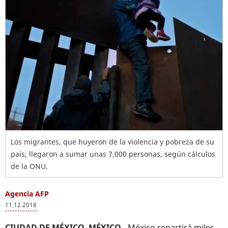
Los migrantes, que huyeron de la violencia y pobreza de su
país, llegaron a sumar unas 7,000 personas, según cálculos
de la ONU.
Agencia AFP
11.12.2018
CIUDAD DE MÉXICO, MÉXICO.
- México repartirá miles