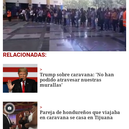
0
RELACIONADAS:
seconds
of
1
minute,
Trump sobre caravana: 'No han
26
podido atravesar nuestras
seconds
murallas'
Pareja de hondureños que viajaba
en caravana se casa en Tijuana