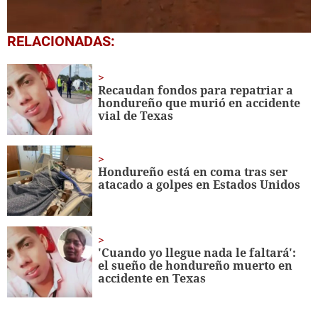
0
RELACIONADAS:
seconds
of
45
seconds
Recaudan fondos para repatriar a
hondureño que murió en accidente
vial de Texas
Hondureño está en coma tras ser
atacado a golpes en Estados Unidos
'Cuando yo llegue nada le faltará':
el sueño de hondureño muerto en
accidente en Texas