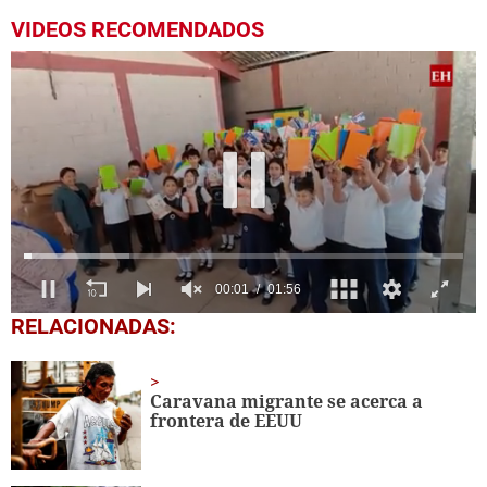
VIDEOS RECOMENDADOS
0
RELACIONADAS:
seconds
of
1
minute,
Caravana migrante se acerca a
56
frontera de EEUU
seconds