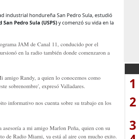
dad industrial hondureña San Pedro Sula, estudió
d San Pedro Sula (USPS)
y comenzó su vida en la
programa
JAM de Canal 11
, conducido por el
cursionó en la radio también donde comenzaron a
Mi amigo Randy, a quien lo conocemos como
1
ste sobrenombre', expresó Valladares.
2
ito informativo nos cuenta sobre su trabajo en los
3
a asesoría a mi amigo Marlon Peña, quien con su
4
cto de
Radio Miami
, ya está al aire con mucho exito.