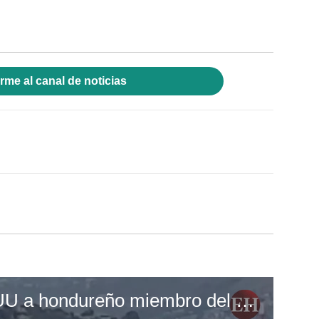
rme al canal de noticias
Extraditan hacia EEUU a hondureño miembro del cartel de "Los Soles"