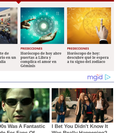
PREDICCIONES
PREDICCIONES
ete de
Horóscopo de hoy abre
Horóscopo de hoy:
ario en un
puertas a Libra y
descubre qué le espera
alia
complica el amor en
a tu signo del zodiaco
Géminis
90s Was A Fantastic
I Bet You Didn't Know It
de For Fans Of
Was Really Happening?