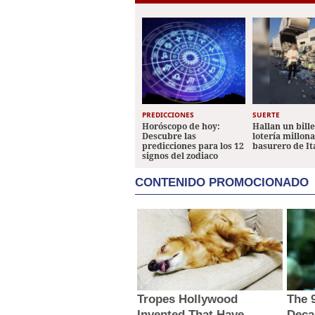
PREDICCIONES
SUERTE
Horóscopo de hoy:
Hallan un bill
Descubre las
lotería millon
predicciones para los 12
basurero de It
signos del zodiaco
CONTENIDO PROMOCIONADO
Tropes Hollywood
The 
Invented That Have
Deca