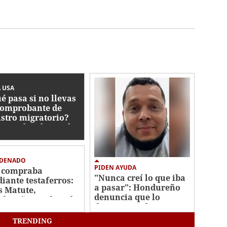
 USA
é pasa si no llevas
comprobante de
istro migratorio?
 actualiza las reglas
DENADO
PIDEN AYUDA
 compraba
"Nunca creí lo que iba
iante testaferros:
a pasar": Hondureño
s Matute,
denuncia que lo
dureño condenado
deportaron de EE UU a
 tráfico de armas
África
Florida
TRENDING