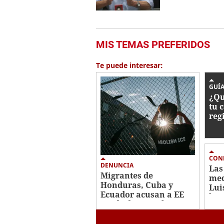
MIS TEMAS PREFERIDOS
Te puede interesar:
GUÍA
¿Qu
tu 
reg
ICE
CON
DENUNCIA
Las
Migrantes de
med
Honduras, Cuba y
Lui
Ecuador acusan a EE
hon
UU de deportarlos a
por
África por sorpresa
en 