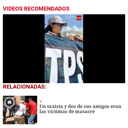
VIDEOS RECOMENDADOS
0
RELACIONADAS:
seconds
of
1
minute,
Un taxista y dos de sus amigos eran
31
las víctimas de masacre
seconds