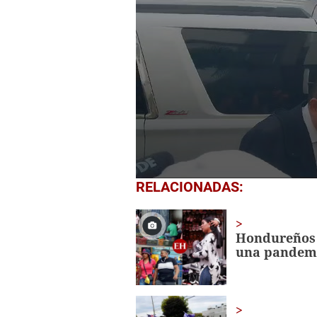
0
RELACIONADAS:
seconds
of
2
minutes,
Hondureños 
59
una pandem
seconds
Volume
0%