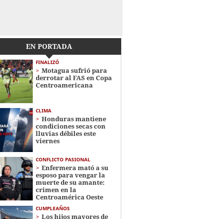
EN PORTADA
FINALIZÓ
Motagua sufrió para
derrotar al FAS en Copa
Centroamericana
CLIMA
Honduras mantiene
condiciones secas con
lluvias débiles este
viernes
CONFLICTO PASIONAL
Enfermera mató a su
esposo para vengar la
muerte de su amante:
crimen en la
Centroamérica Oeste
CUMPLEAÑOS
Los hijos mayores de