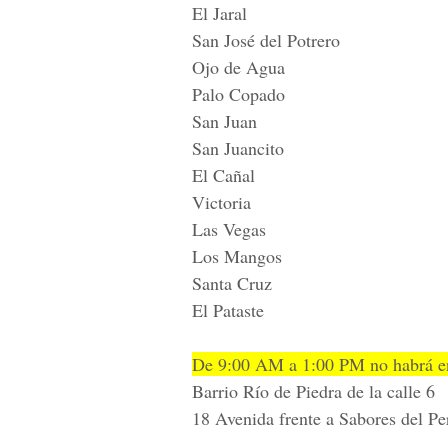
El Jaral
San José del Potrero
Ojo de Agua
Palo Copado
San Juan
San Juancito
El Cañal
Victoria
Las Vegas
Los Mangos
Santa Cruz
El Pataste
De 9:00 AM a 1:00 PM no habrá en
Barrio Río de Piedra de la calle 6
18 Avenida frente a Sabores del Per