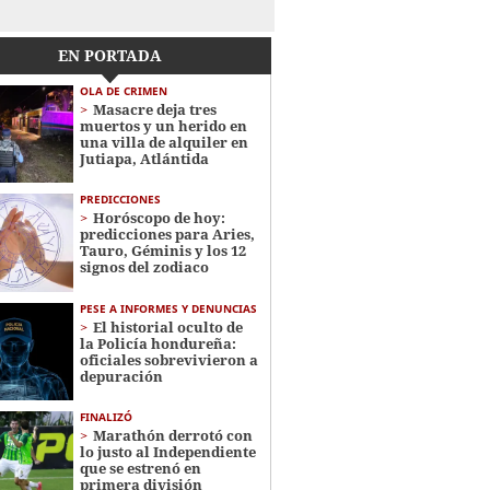
EN PORTADA
OLA DE CRIMEN
Masacre deja tres
muertos y un herido en
una villa de alquiler en
Jutiapa, Atlántida
PREDICCIONES
Horóscopo de hoy:
predicciones para Aries,
Tauro, Géminis y los 12
signos del zodiaco
PESE A INFORMES Y DENUNCIAS
El historial oculto de
la Policía hondureña:
oficiales sobrevivieron a
depuración
FINALIZÓ
Marathón derrotó con
lo justo al Independiente
que se estrenó en
primera división