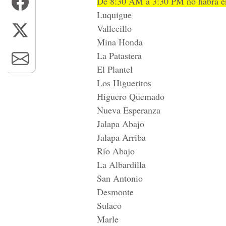
De 8:30 AM a 3:30 PM no habrá en
Luquigue
Vallecillo
Mina Honda
La Patastera
El Plantel
Los Higueritos
Higuero Quemado
Nueva Esperanza
Jalapa Abajo
Jalapa Arriba
Río Abajo
La Albardilla
San Antonio
Desmonte
Sulaco
Marle