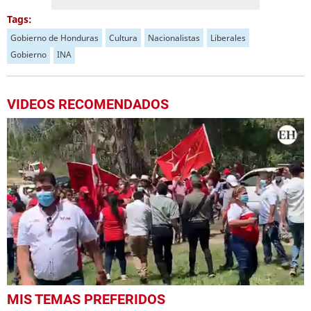
Tags:
Gobierno de Honduras
Cultura
Nacionalistas
Liberales
Gobierno
INA
VIDEOS RECOMENDADOS
0
MIS TEMAS PREFERIDOS
seconds