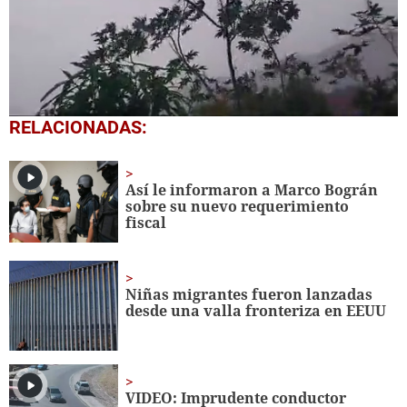
0
RELACIONADAS:
seconds
of
1
minute,
Así le informaron a Marco Bográn
41
sobre su nuevo requerimiento
seconds
fiscal
Niñas migrantes fueron lanzadas
desde una valla fronteriza en EEUU
VIDEO: Imprudente conductor