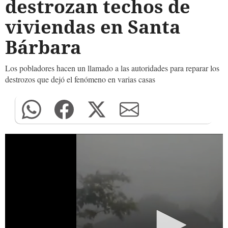
destrozan techos de
viviendas en Santa
Bárbara
Los pobladores hacen un llamado a las autoridades para reparar los
destrozos que dejó el fenómeno en varias casas
0
seconds
of
0
seconds