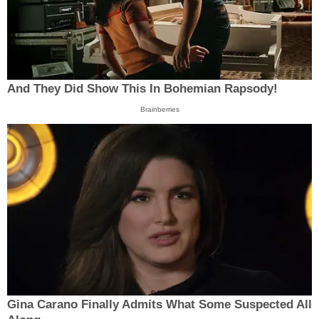
And They Did Show This In Bohemian Rapsody!
Brainberries
Gina Carano Finally Admits What Some Suspected All