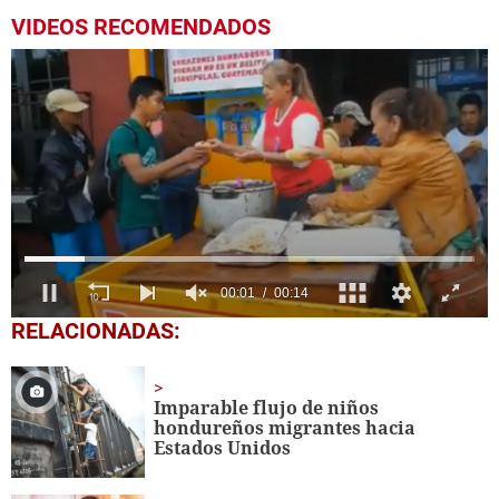
VIDEOS RECOMENDADOS
0
RELACIONADAS:
of
14
seconds
Imparable flujo de niños
hondureños migrantes hacia
Estados Unidos