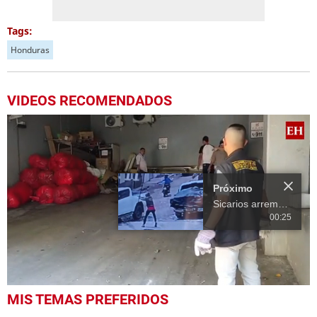
Tags:
Honduras
VIDEOS RECOMENDADOS
Próximo
Sicarios arremeten contra un hombre en Olancho
00:25
0
MIS TEMAS PREFERIDOS
seconds
of