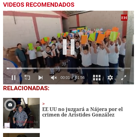
VIDEOS RECOMENDADOS
0
RELACIONADAS:
seconds
of
1
minute,
EE UU no juzgará a Nájera por el
56
crimen de Arístides González
seconds