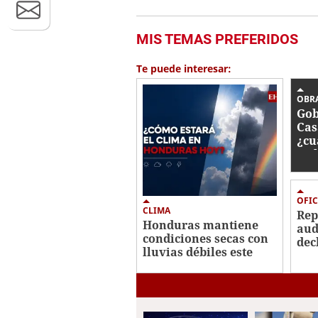
MIS TEMAS PREFERIDOS
Te puede interesar:
OBR
Gob
Cas
¿cu
tra
OFIC
CLIMA
Re
Honduras mantiene
aud
condiciones secas con
dec
lluvias débiles este
imp
viernes
Her