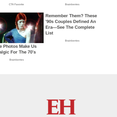
CTA Favorite
Brainberries
Remember Them? These
'90s Couples Defined An
Era—See The Complete
List
Brainberries
e Photos Make Us
algic For The 70's
Brainberries