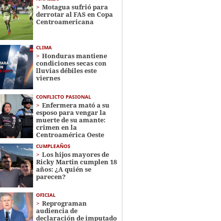
Motagua sufrió para
derrotar al FAS en Copa
Centroamericana
CLIMA
Honduras mantiene
condiciones secas con
lluvias débiles este
viernes
CONFLICTO PASIONAL
Enfermera mató a su
esposo para vengar la
muerte de su amante:
crimen en la
Centroamérica Oeste
CUMPLEAÑOS
Los hijos mayores de
Ricky Martin cumplen 18
años: ¿A quién se
parecen?
OFICIAL
Reprograman
audiencia de
declaración de imputado