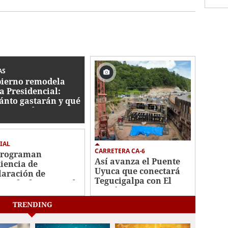
AS
ierno remodela
a Presidencial:
ánto gastarán y qué
bajos se hacen?
IAL
CARRETERA CA-6
programan
Así avanza el Puente
iencia de
Uyuca que conectará
laración de
Tegucigalpa con El
utado de Roosevelt
Paraíso
nández
TRENDING