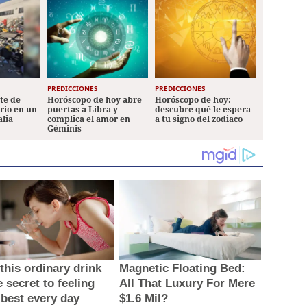
PREDICCIONES
PREDICCIONES
ete de
Horóscopo de hoy abre
Horóscopo de hoy:
ario en un
puertas a Libra y
descubre qué le espera
alia
complica el amor en
a tu signo del zodiaco
Géminis
this ordinary drink
Magnetic Floating Bed:
e secret to feeling
All That Luxury For Mere
 best every day
$1.6 Mil?