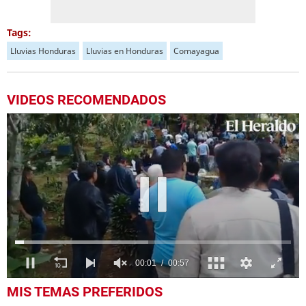
Tags:
Lluvias Honduras
Lluvias en Honduras
Comayagua
VIDEOS RECOMENDADOS
0
MIS TEMAS PREFERIDOS
seconds
of