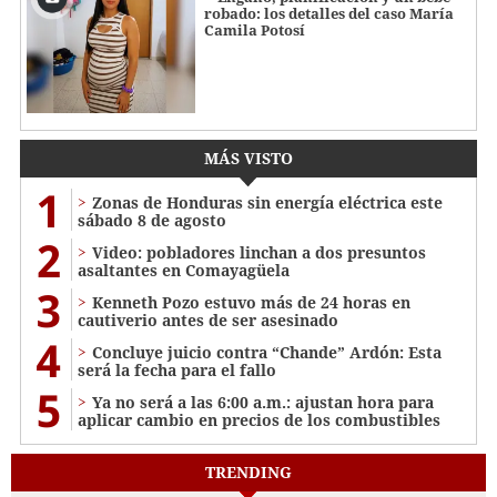
robado: los detalles del caso María
Camila Potosí
MÁS VISTO
1
Zonas de Honduras sin energía eléctrica este
sábado 8 de agosto
2
Video: pobladores linchan a dos presuntos
asaltantes en Comayagüela
3
Kenneth Pozo estuvo más de 24 horas en
cautiverio antes de ser asesinado
4
Concluye juicio contra “Chande” Ardón: Esta
será la fecha para el fallo
5
Ya no será a las 6:00 a.m.: ajustan hora para
aplicar cambio en precios de los combustibles
TRENDING