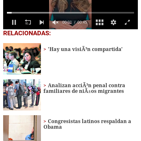
0
RELACIONADAS:
seconds
of
45
'Hay una visiÃ³n compartida'
seconds
Analizan acciÃ³n penal contra
familiares de niÃ±os migrantes
Congresistas latinos respaldan a
Obama