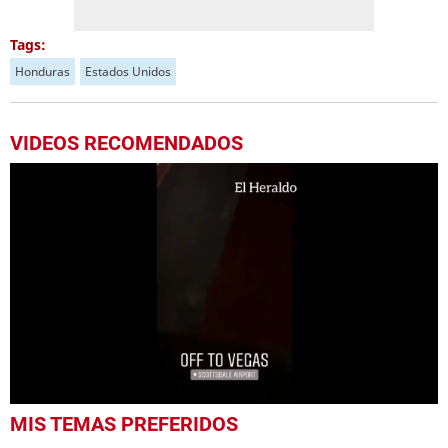
Tags:
Honduras
Estados Unidos
VIDEOS RECOMENDADOS
0
MIS TEMAS PREFERIDOS
seconds
of