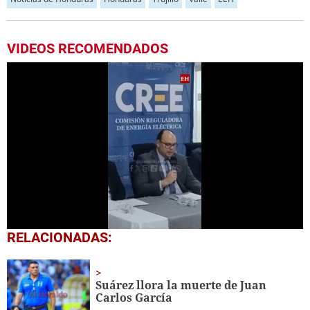
VIDEOS RECOMENDADOS
0
RELACIONADAS:
of
1
minute,
18
Suárez llora la muerte de Juan
seconds
Carlos García