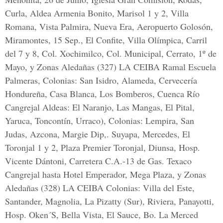
Curla, Aldea Armenia Bonito, Marisol 1 y 2, Villa
Romana, Vista Palmira, Nueva Era, Aeropuerto Golosón,
Miramontes, 15 Sep., El Confite, Villa Olímpica, Carril
del 7 y 8, Col. Xochimilco, Col. Municipal, Cerrato, 1º de
Mayo, y Zonas Aledañas (327) LA CEIBA Ramal Escuela
Palmeras, Colonias: San Isidro, Alameda, Cervecería
Hondureña, Casa Blanca, Los Bomberos, Cuenca Río
Cangrejal Aldeas: El Naranjo, Las Mangas, El Pital,
Yaruca, Toncontín, Urraco), Colonias: Lempira, San
Judas, Azcona, Margie Dip,. Suyapa, Mercedes, El
Toronjal 1 y 2, Plaza Premier Toronjal, Diunsa, Hosp.
Vicente Dántoni, Carretera C.A.-13 de Gas. Texaco
Cangrejal hasta Hotel Emperador, Mega Plaza, y Zonas
Aledañas (328) LA CEIBA Colonias: Villa del Este,
Santander, Magnolia, La Pizatty (Sur), Riviera, Panayotti,
Hosp. Oken´S, Bella Vista, El Sauce, Bo. La Merced