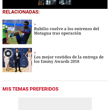
0
RELACIONADAS:
seconds
of
1
minute,
Rubilio vuelve a los entrenos del
18
Motagua tras operación
seconds
Los mejor vestidos de la entrega de
los Emmy Awards 2018
MIS TEMAS PREFERIDOS