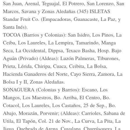
San Juan, Arenal, Teguajal, El Potrero, San Lorenzo, San
Marcos, Savana y Zonas Aledañas (345) ISLETAS
Standar Fruit Co. (Empacadoras, Guanacaste, La Paz, y
Santa Inés).
TOCOA (Barrios y Colonias): San Isidro, Los Pinos, La
Ceiba, Los Laureles, La Lempira, Tamarindo, Manga
Seca, La Occidental, Dippsa, Texaco Basha, Hosp. Bajo
Aguán (Privado) (Aldeas): Luzón Palmeras, Tiburones,
Prieta, Lérida, Chiripa, Cuaca, Ceibita, La Bolsa,
Hacienda Ganaderos del Norte, Cayo Sierra, Zamora, La
Bolsa I y II, Zonas Aledañas.
SONAGUERA (Colonias y Barrios): Escano, Los
Mangos, Los Maestros, Bo. Arriba, El Centro, Bo.
Cotacol, Los Laureles, Los Castaños, 25 de Sep., Bo.
Abajo, Morazán, Porvenir; (Aldeas): Carrioles, Sabana de
Utila, El Tapón, Col. 21 de Nov., La Curva, La Pita, La
Jigua, Quebrada de Arena, Cuyulapa, Churrúsquera, La