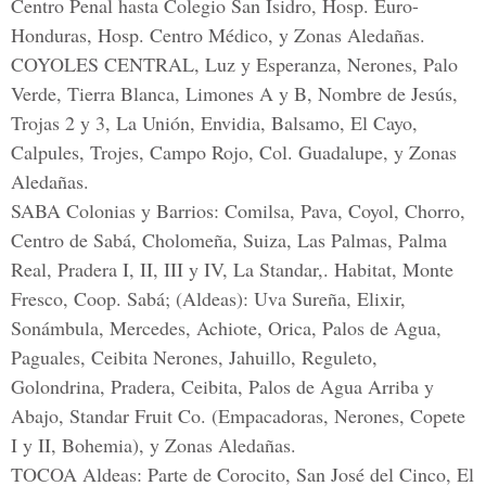
Centro Penal hasta Colegio San Isidro, Hosp. Euro-
Honduras, Hosp. Centro Médico, y Zonas Aledañas.
COYOLES CENTRAL, Luz y Esperanza, Nerones, Palo
Verde, Tierra Blanca, Limones A y B, Nombre de Jesús,
Trojas 2 y 3, La Unión, Envidia, Balsamo, El Cayo,
Calpules, Trojes, Campo Rojo, Col. Guadalupe, y Zonas
Aledañas.
SABA Colonias y Barrios: Comilsa, Pava, Coyol, Chorro,
Centro de Sabá, Cholomeña, Suiza, Las Palmas, Palma
Real, Pradera I, II, III y IV, La Standar,. Habitat, Monte
Fresco, Coop. Sabá; (Aldeas): Uva Sureña, Elixir,
Sonámbula, Mercedes, Achiote, Orica, Palos de Agua,
Paguales, Ceibita Nerones, Jahuillo, Reguleto,
Golondrina, Pradera, Ceibita, Palos de Agua Arriba y
Abajo, Standar Fruit Co. (Empacadoras, Nerones, Copete
I y II, Bohemia), y Zonas Aledañas.
TOCOA Aldeas: Parte de Corocito, San José del Cinco, El