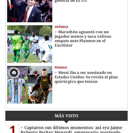
general de EE UU
CRÓNICA
Marathón aguantó con un
jugador menos y saca valioso
empate ante Platense en el
Excélsior
PENOSO
Messi iba a ser asesinado en
Estados Unidos: Se revela el plan
quirúrgico que tenían
MÁS VISTO
1
Captaron sus últimos momentos: así era Jaime
Roberto Becker Menardi​​​, empresario asesinado