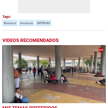
Tags:
Maestros
Honduras
IMPREMA
VIDEOS RECOMENDADOS
0
MIS TEMAS PREFERIDOS