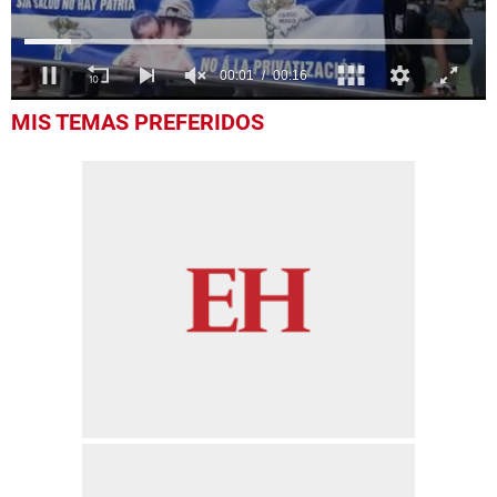
0
MIS TEMAS PREFERIDOS
seconds
of
15
seconds