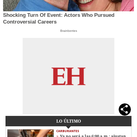
Shocking Turn Of Event: Actors Who Pursued
Controversial Careers
Brainberries
LO ÚLTIMO
CARBURANTES
Ya no será a las 6:00 a.m.: ajustan