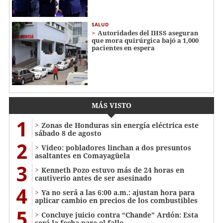
SALUD
Autoridades del IHSS aseguran
que mora quirúrgica bajó a 1,000
pacientes en espera
MÁS VISTO
1
Zonas de Honduras sin energía eléctrica este
sábado 8 de agosto
2
Video: pobladores linchan a dos presuntos
asaltantes en Comayagüela
3
Kenneth Pozo estuvo más de 24 horas en
cautiverio antes de ser asesinado
4
Ya no será a las 6:00 a.m.: ajustan hora para
aplicar cambio en precios de los combustibles
5
Concluye juicio contra “Chande” Ardón: Esta
será la fecha para el fallo